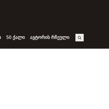
Ი
50 ᲥᲐᲚᲘ
ᲐᲕᲢᲝᲠᲘᲡ ᲠᲩᲔᲣᲚᲘ