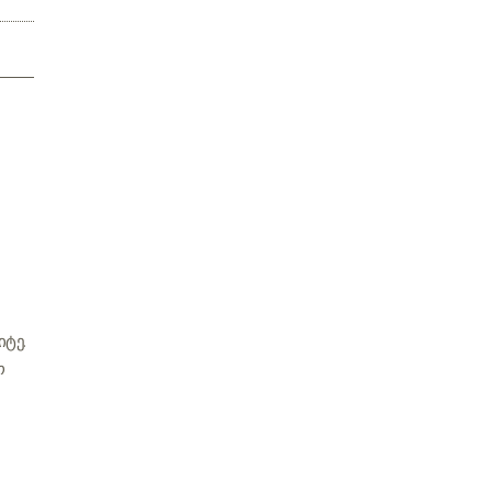
იტე.
ო