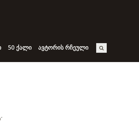
Ი
50 ᲥᲐᲚᲘ
ᲐᲕᲢᲝᲠᲘᲡ ᲠᲩᲔᲣᲚᲘ
”