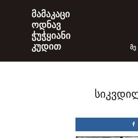
მამაკაცი
ოდნავ
ჭუჭყიანი
კუდით
ᲛᲔ
სიკვდი