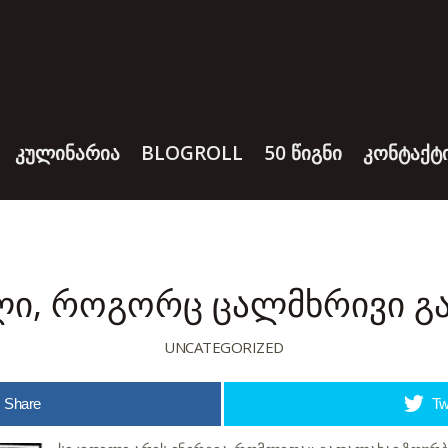
ᲙᲣᲚᲘᲜᲐᲠᲘᲐ
BLOGROLL
50 ᲬᲘᲒᲜᲘ
ᲙᲝᲜᲢᲐᲥᲢ
ლი, როგორც ცალმხრივი გ
UNCATEGORIZED
Share
Tw