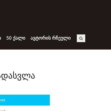
Ი
50 ᲥᲐᲚᲘ
ᲐᲕᲢᲝᲠᲘᲡ ᲠᲩᲔᲣᲚᲘ
ადასვლა
eet