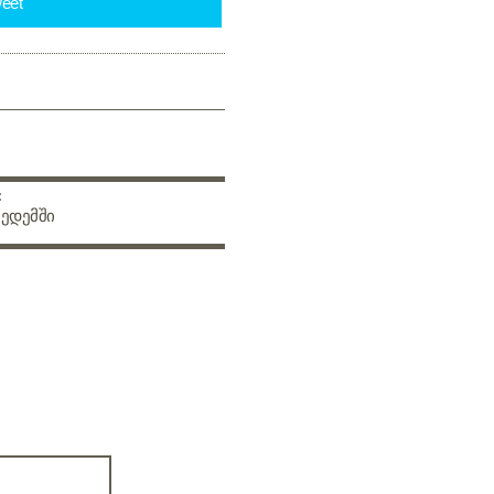
eet
:
 ედემში