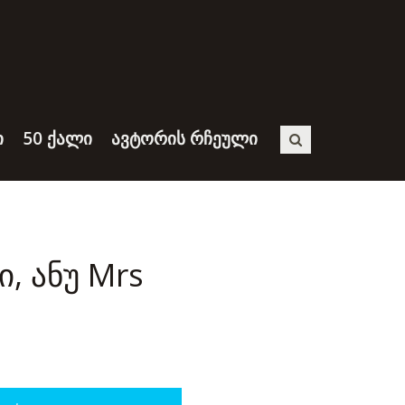
Ი
50 ᲥᲐᲚᲘ
ᲐᲕᲢᲝᲠᲘᲡ ᲠᲩᲔᲣᲚᲘ
, ანუ Mrs