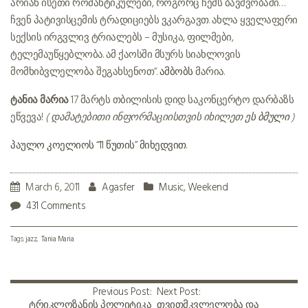
არიან ისეთი რომანტიკულები, როგორც ჩემს ბავშვობაში…
ჩვენ პატივისცემის ტრადიციებს ვკარგავთ. ახლა ყველაფერი
სექსის ირგვლივ ტრიალებს – მუსიკა, ფილმები,
ტელემაუწყებლობა. ამ ქაოსში მსურს სიახლოვის
მომხიბვლელობა შეგახსენოთ“.
ამბობს
მარია.
ტანია მარია
17 მარტს თბილისის დიდ საკონცერტო დარბაზს
ეწვევა!
( დამატებითი ინფორმაციისთვის იხილეთ
ეს ბმული
)
პაულო კოელიოს “11 წუთის” მიხედვით
March 6, 2011
Agasfer
Music
,
Weekend
431 Comments
Tags:
jazz
Tania Maria
Previous Post:
Next Post:
ტრიკლოზანის პოლიტიკა
თვითმკვლელობა და