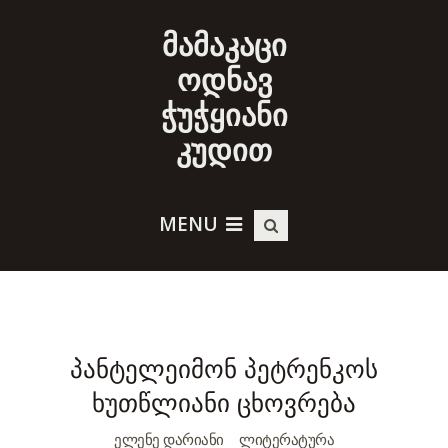
მამაკაცი
ოდნავ
ჭუჭყიანი
კუდით
MENU
პანტელეიმონ პეტრენკოს
ხუთწლიანი ცხოვრება
ᲔᲚᲔᲜᲔ ᲓᲐᲠᲘᲐᲜᲘ
ᲚᲘᲢᲔᲠᲐᲢᲣᲠᲐ