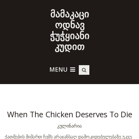
მამაკაცი
ოდნავ
ჭუჭყიანი
კუდით
MENU
When The Chicken Deserves To Die
ᲙᲣᲚᲘᲜᲐᲠᲘᲐ
ქათმების მიმართ ჩემს არაჯანსაღ დამოკიდებულებაზე უკვე