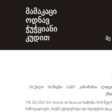
მამაკაცი
ოდნავ
ჭუჭყიანი
კუდით
ᲛᲔ
50 ᲥᲐᲚᲘ
50 ᲬᲘᲒᲜᲘ
LGBT
ᲙᲘᲜᲝᲛᲐᲜᲘᲐ
ᲚᲘᲢᲔ
ᲣᲛᲪ
THE SECOND SEX Simone de Beauvoir სიმონა 1908 
საზოგადოება, ხავსს ეჭიდებოდა და სტატუსის დაკ