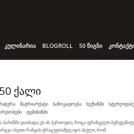
ᲙᲣᲚᲘᲜᲐᲠᲘᲐ
BLOGROLL
50 ᲬᲘᲒᲜᲘ
ᲙᲝᲜᲢᲐᲥᲢ
50 ქალი
ᲠᲐᲢᲣᲠᲐ
ᲛᲐᲢᲠᲘᲐᲠᲥᲐᲢᲘ
ᲡᲐᲖᲝᲒᲐᲓᲝᲔᲑᲐ
ᲡᲔᲥᲡᲘᲖᲛᲘ
ᲡᲢᲔᲠᲔᲝᲢᲘᲞᲔ
ᲘᲠᲔᲡᲝᲑᲔᲑᲘ
ᲤᲔᲛᲘᲜᲘᲖᲛᲘ
წელს პარიზში დაიბადა. ეს ის პერიოდია, როცა ფრანგული ბურჟუაზი
არგვა ისეთი რანგის ტრაგედიამდე იყო ასული, რომ