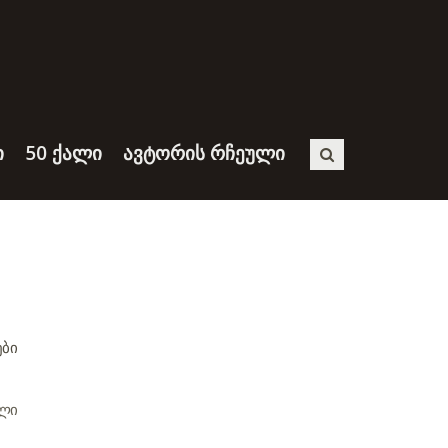
Ი
50 ᲥᲐᲚᲘ
ᲐᲕᲢᲝᲠᲘᲡ ᲠᲩᲔᲣᲚᲘ
ᲑᲘ
ული