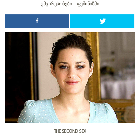
ᲣᲛᲪᲘᲠᲔᲡᲝᲑᲔᲑᲘ
ᲤᲔᲛᲘᲜᲘᲖᲛᲘ
THE SECOND SEX