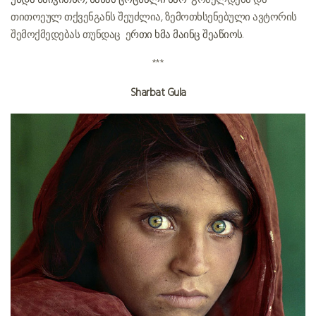
უნდა წაიკითხო, სანამ ცოცხალი ხარ
” გრძელდება და
თითოეულ თქვენგანს შეუძლია, ზემოთხსენებული ავტორის
შემოქმედებას თუნდაც ე
რთი ხმა მაინც შეაწიოს
***
Sharbat Gula