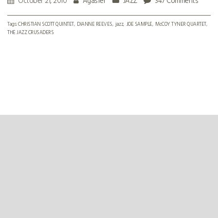
October 21, 2010
Agasfer
JAZZ
347 Comments
Tags:
CHRISTIAN SCOTT QUINTET
DIANNE REEVES
jazz
JOE SAMPLE
McCOY TYNER QUARTET
THE JAZZ CRUSADERS