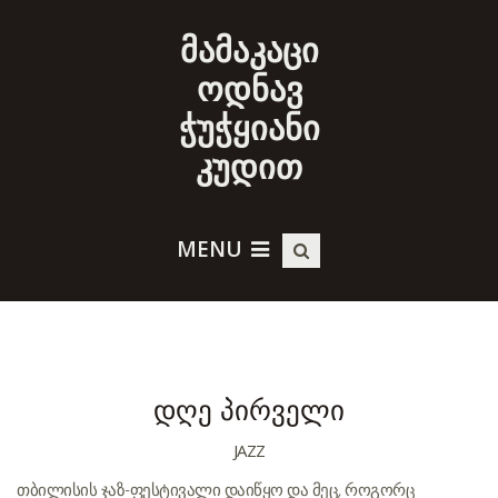
მამაკაცი
ოდნავ
ჭუჭყიანი
კუდით
MENU
დღე პირველი
JAZZ
თბილისის ჯაზ-ფესტივალი დაიწყო და მეც, როგორც