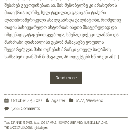
შესახებ გეცოდინებათ. აი, მის მეზობელზე კი არასდროს
მიფიქრია. თურმე, სულ ტყუილად. გავიცანი ტიპური
ლათინოამერიკელი ახალგაზრდა ქალბატონი, რომელიც
თავის სასიყვარულო ისტორიას ისეთი მხატვრულად და
იმდენად გატაცებით ყვებოდა, სმენად ვიქეცი. ლამაზი და
შარმიანი დიასახლისი უცნობ მამაკაცზე ყოფილა
შეყვარებული. მისი ოცნების პრინცი ყოველ საღამოს,
სამსახურიდან შინ მიმავალი, პროდუქტებს სწორედ ამ […]
Read more
October 29, 2010
Agasfer
JAZZ
,
Weekend
1,285 Comments
Tags:
DIANNE REEVES
jazz
JOE SAMPLE
ROMERO LUBAMBO
RUSSELL MALONE
THE JAZZ CRUSADERS
ესპანეთი