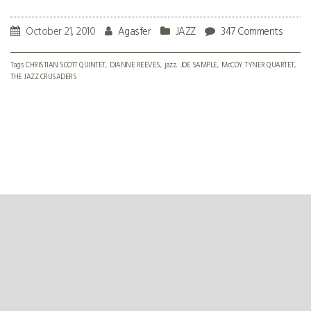
October 21, 2010
Agasfer
JAZZ
347 Comments
Tags:
CHRISTIAN SCOTT QUINTET
DIANNE REEVES
jazz
JOE SAMPLE
McCOY TYNER QUARTET
THE JAZZ CRUSADERS