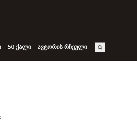
Ი
50 ᲥᲐᲚᲘ
ᲐᲕᲢᲝᲠᲘᲡ ᲠᲩᲔᲣᲚᲘ
ს
ი