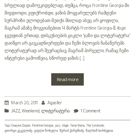
სრულიად დამოუკიდებლად, თუმცა, როცა Frontline Georgia-ში
მივდიოდი, ვფიქრობდი, ჯაზის მოყვარულებს რამდენი
სურპრიზი ელოდებათ-მეთქი. მთლად ასეც არ ყოფილა,
მაგრამ ამაზე მოგვიანებით. 14 მარტს Frontline Georgia-მ, lib.ge
ჯგუფთან ერთად, დისკუსიების ციკლი “ჯაზი და ლიტერატურა”
დაიწყო. არ გავკადნიერდები და ჩემი ბლოგის ჩანაწერებს
ლიტერატურად არ შევრაცხავ, მაგრამ პირველი, რამაც ჩემი
ინტერესი გამოიწვია, სწორედ ჯაზის […]
Read more
March 20, 2011
Agasfer
JAZZ
,
Weekend
,
ლიტერატურა
1 Comment
Tags:
Dwayne Dopsie
Frontline Georgia
jazz
lib.ge
Tania Maria
The Syndicate
გიორგი კეკელიძე
გიული ჩოხელი
ზურაბ ქარუმიძე
მალხაზ ხარბედია