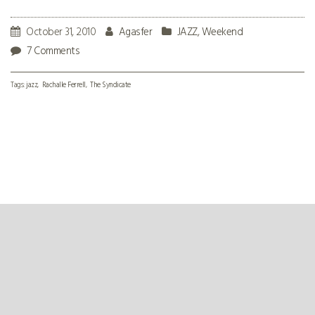
October 31, 2010
Agasfer
JAZZ
,
Weekend
7 Comments
Tags:
jazz
Rachalle Ferrell
The Syndicate