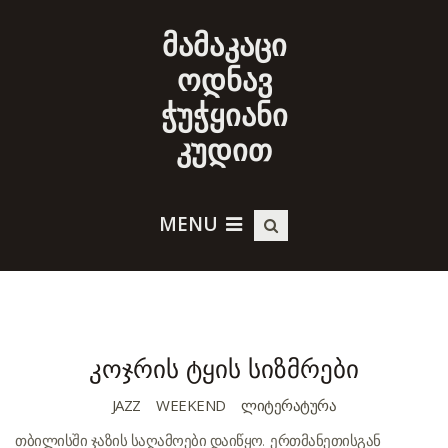
მამაკაცი
ოდნავ
ჭუჭყიანი
კუდით
MENU
კოჯრის ტყის სიზმრები
JAZZ
WEEKEND
ᲚᲘᲢᲔᲠᲐᲢᲣᲠᲐ
თბილისში ჯაზის საღამოები დაიწყო. ერთმანეთისგან