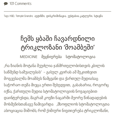
101 Comments
Tags:
HBO
Temple Grandin
აუტიზმი
დისკრიმინაცია
ეუსტასია კატლერი
სტიგმა
ჩემს ყბაში ჩავარდნილი
ტრიკლოზანი ‘მოამბეში’
MEDICINE
ᲛᲔᲪᲜᲘᲔᲠᲔᲑᲐ
ᲡᲢᲝᲛᲐᲢᲝᲚᲝᲒᲘᲐ
„რა ზიანის მოტანა შეუძლია ჯანმრთელობისთვის კბილის
საწმენდ საშუალებას“ – გასულ კვირას ამ შეკითხვით
მოგვესალმა მოამბეს წამყვანი და ქართულ მედიასაც
საჭორაო თემა მიეცა. ერთი შეხედვით, გასახარია, როგორც
იქნა, ქართული მედია სტომატოლოგიის ნოვაციებით
დაინტერესდა, მაგრამ კოვზი ნაცარში მეორე წინადადების
მოსმენისთანავე ჩამივარდა: „მსოფლიოს სტომატოლოგთა
ასოციაცია შიშობს, რომ ქიმიური ნივთიერება ტრიკლოზანი,