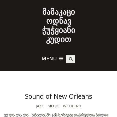
მამაკაცი
ოდნავ
ჭუჭყიანი
კუდით
MENU
Sound of New Orleans
JAZZ
MUSIC
WEEKEND
უუ ლა ლა ლა… თბილისში ჯაზ-სერიები დასრულდა. ბოლო