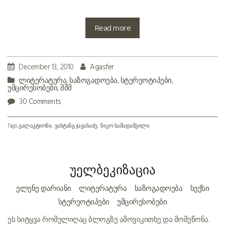
Read more
December 13, 2010
Agasfer
ლიტერატურა
,
საზოგადოება
,
სტერეოტიპები
,
უმცირესობები
,
შშმ
30 Comments
Tags:
გალაკტიონი
ვახტანგ ჯავახაძე
ნიკო სამადაშვილი
უელბეკიზაცია
ᲔᲚᲔᲜᲔ ᲓᲐᲠᲘᲐᲜᲘ
ᲚᲘᲢᲔᲠᲐᲢᲣᲠᲐ
ᲡᲐᲖᲝᲒᲐᲓᲝᲔᲑᲐ
ᲡᲔᲥᲡᲘ
ᲡᲢᲔᲠᲔᲝᲢᲘᲞᲔᲑᲘ
ᲣᲛᲪᲘᲠᲔᲡᲝᲑᲔᲑᲘ
ეს სიტყვა რომელიღაც ბლოგზე ამოვიკითხე და მომეწონა.