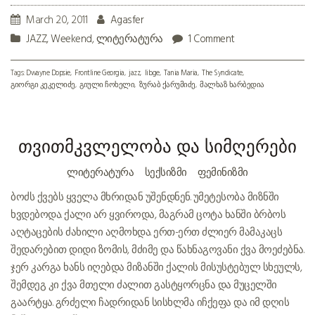
March 20, 2011
Agasfer
JAZZ
,
Weekend
,
ლიტერატურა
1 Comment
Tags:
Dwayne Dopsie
Frontline Georgia
jazz
lib.ge
Tania Maria
The Syndicate
გიორგი კეკელიძე
გიული ჩოხელი
ზურაბ ქარუმიძე
მალხაზ ხარბედია
თვითმკვლელობა და სიმღერები
ᲚᲘᲢᲔᲠᲐᲢᲣᲠᲐ
ᲡᲔᲥᲡᲘᲖᲛᲘ
ᲤᲔᲛᲘᲜᲘᲖᲛᲘ
ბოძს ქვებს ყველა მხრიდან უშენდნენ. უმეტესობა მიზნში
ხვდებოდა. ქალი არ ყვიროდა, მაგრამ ცოტა ხანში ბრბოს
აღტაცების ძახილი აღმოხდა. ერთ-ერთ ძლიერ მამაკაცს
შედარებით დიდი ზომის, მძიმე და წახნაგოვანი ქვა მოეძებნა.
ჯერ კარგა ხანს იღებდა მიზანში ქალის მისუსტებულ სხეულს,
შემდეგ კი ქვა მთელი ძალით გასტყორცნა და მუცელში
გაარტყა. გრძელი ჩადრიდან სისხლმა იჩქეფა და იმ დღის