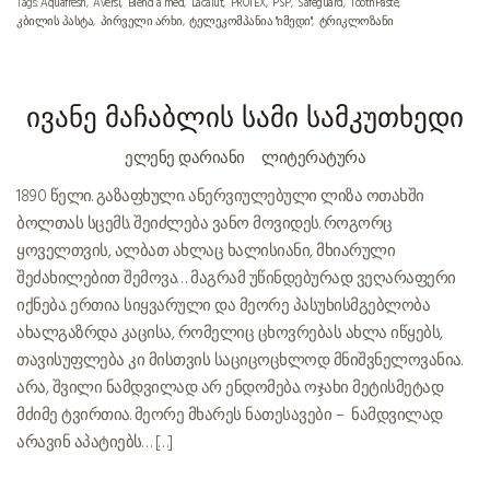
Tags:
Aquafresh
Aversi
Blend a med
Lacalut
PROTEX
PSP
Safeguard
ToothPaste
კბილის პასტა
პირველი არხი
ტელეკომპანია "იმედი"
ტრიკლოზანი
ივანე მაჩაბლის სამი სამკუთხედი
ᲔᲚᲔᲜᲔ ᲓᲐᲠᲘᲐᲜᲘ
ᲚᲘᲢᲔᲠᲐᲢᲣᲠᲐ
1890 წელი. გაზაფხული. ანერვიულებული ლიზა ოთახში
ბოლთას სცემს. შეიძლება ვანო მოვიდეს. როგორც
ყოველთვის, ალბათ ახლაც ხალისიანი, მხიარული
შეძახილებით შემოვა… მაგრამ უწინდებურად ვეღარაფერი
იქნება. ერთია სიყვარული და მეორე პასუხისმგებლობა
ახალგაზრდა კაცისა, რომელიც ცხოვრებას ახლა იწყებს,
თავისუფლება კი მისთვის საციცოცხლოდ მნიშვნელოვანია.
არა, შვილი ნამდვილად არ ენდომება. ოჯახი მეტისმეტად
მძიმე ტვირთია. მეორე მხარეს ნათესავები – ნამდვილად
არავინ აპატიებს… […]