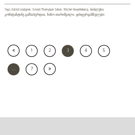
Tags:
Astrid Lindgren
Ernest Thompson Seton
Michel Houellebecq
ბიბლუსი
კონსტანტინე გამსახურდია
ნინო თარიშვილი
ცისფერყანწელები
1
2
3
4
5
Posts navigation
…
7