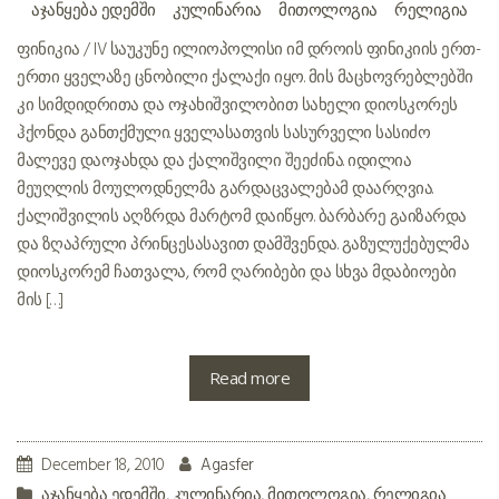
ᲐᲯᲐᲜᲧᲔᲑᲐ ᲔᲓᲔᲛᲨᲘ
ᲙᲣᲚᲘᲜᲐᲠᲘᲐ
ᲛᲘᲗᲝᲚᲝᲒᲘᲐ
ᲠᲔᲚᲘᲒᲘᲐ
ფინიკია / IV საუკუნე ილიოპოლისი იმ დროის ფინიკიის ერთ-
ერთი ყველაზე ცნობილი ქალაქი იყო. მის მაცხოვრებლებში
კი სიმდიდრითა და ოჯახიშვილობით სახელი დიოსკორეს
ჰქონდა განთქმული. ყველასათვის სასურველი სასიძო
მალევე დაოჯახდა და ქალიშვილი შეეძინა. იდილია
მეუღლის მოულოდნელმა გარდაცვალებამ დაარღვია.
ქალიშვილის აღზრდა მარტომ დაიწყო. ბარბარე გაიზარდა
და ზღაპრული პრინცესასავით დამშვენდა. გაზულუქებულმა
დიოსკორემ ჩათვალა, რომ ღარიბები და სხვა მდაბიოები
მის […]
Read more
December 18, 2010
Agasfer
აჯანყება ედემში
,
კულინარია
,
მითოლოგია
,
რელიგია